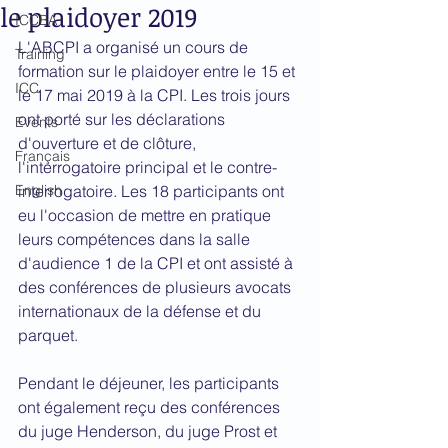
le plaidoyer 2019
ICCBA
L'ABCPI a organisé un cours de 
Training
formation sur le plaidoyer entre le 15 et 
ICC
le 17 mai 2019 à la CPI. Les trois jours 
ont porté sur les déclarations 
Events
d'ouverture et de clôture, 
Français
l'interrogatoire principal et le contre-
English
interrogatoire. Les 18 participants ont 
eu l'occasion de mettre en pratique 
leurs compétences dans la salle 
d'audience 1 de la CPI et ont assisté à 
des conférences de plusieurs avocats 
internationaux de la défense et du 
parquet.
Pendant le déjeuner, les participants 
ont également reçu des conférences 
du juge Henderson, du juge Prost et 