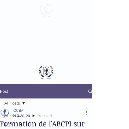
International
Criminal Court
Bar Association
Log In
Post
All Posts
ICCBA
All Posts
May 20, 2019
1 min read
Formation de l'ABCPI sur
ASP