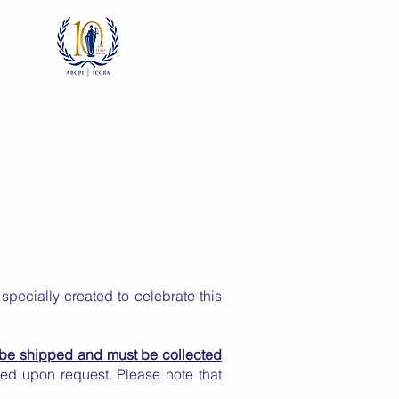
Log In
ts
Documents
Gallery
pecially created to celebrate this
t be shipped and must be collected
ed upon request. Please note that