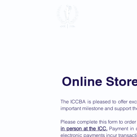
International
Association
Home
About
Membersh
Online Stor
The ICCBA is pleased to offer exc
important milestone and support th
Please complete this form to orde
in person at the ICC.
Payment in c
electronic payments
incur transact