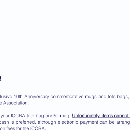
 Criminal Court Bar
ip
Governance
News
Training
Focal Poin
e
lusive 10th Anniversary commemorative mugs and tote bags, s
e Association.
r your ICCBA tote bag and/or mug.
Unfortunately, items canno
ash is preferred, although electronic payment can be arrang
ion fees for the ICCBA.