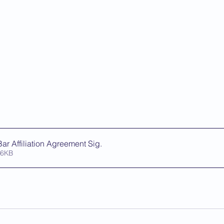
r Affiliation Agreement Sig
.
er • 176KB