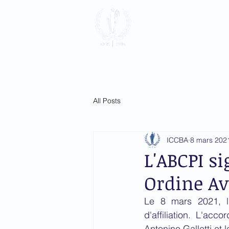
Association 
Pénale Intern
Accueil
à propos
Adhésio
All Posts
ICCBA
8 mars 202
L'ABCPI si
Ordine Av
Le 8 mars 2021, l
d'affiliation. L'ac
Antonino Galletti et