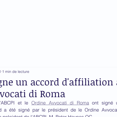
du Barreau près la Cour
ationale
n
Gouvernance
Nouvelles
Formation
Points 
1
1 min de lecture
gne un accord d'affiliation 
vocati di Roma
'ABCPI et le 
Ordine Avvocati di Roma
 ont signé 
cord a été signé par le président de le Ordine Avvoca
 le président de l'ABCPI, M. Peter Haynes QC.