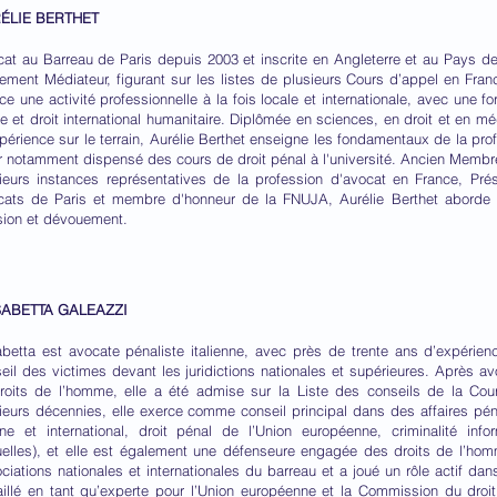
ÉLIE BERTHET
at au Barreau de Paris depuis 2003 et inscrite en Angleterre et au Pays de
ement Médiateur, figurant sur les listes de plusieurs Cours d’appel en France
ce une activité professionnelle à la fois locale et internationale, avec une fo
ile et droit international humanitaire. Diplômée en sciences, en droit et en m
périence sur le terrain, Aurélie Berthet enseigne les fondamentaux de la pr
r notamment dispensé des cours de droit pénal à l'université. Ancien Membr
ieurs instances représentatives de la profession d'avocat en France, Pr
ats de Paris et membre d'honneur de la FNUJA, Aurélie Berthet aborde l
ion et dévouement.
SABETTA GALEAZZI
abetta est avocate pénaliste italienne, avec près de trente ans d’expérie
eil des victimes devant les juridictions nationales et supérieures. Après avo
roits de l’homme, elle a été admise sur la Liste des conseils de la Cou
ieurs décennies, elle exerce comme conseil principal dans des affaires péna
rne et international, droit pénal de l’Union européenne, criminalité infor
elles), et elle est également une défenseure engagée des droits de l’ho
ciations nationales et internationales du barreau et a joué un rôle actif dan
aillé en tant qu’experte pour l’Union européenne et la Commission du droit