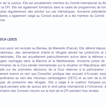
ien de la Justice. Elle est actuellement membre du Comité international du 
 la CPI. Elle est également formatrice dans le cadre de programmes de form
ublie régulièrement des articles sur ces thématiques. Ancienne présiden
abetta a également siégé au Conseil exécutif et a été membre du Comité 
nse.
SICA LESCS
ica Lescs est avocate au Barreau de Marseille (France). Elle défend depui
rnationaux, des demandeurs d’asile et réfugiés devant les juridictions et a
rnationales. Elle est actuellement particulièrement active dans la défense
ngers naufragés dans la Manche et la Méditerranée. Ancienne juriste d
iminaires de la Cour pénale internationale sur la situation en République dé
aillé sur les premières décisions de la Cour relatives à la participation
ement exercé en tant que Conseiller juridique des avocats d’Avocats san
aordinaires au sein des tribunaux cambodgiens (CETC) et au sein de la Divi
çais de protection des réfugiés. Elle a siégé à la coalition française po
igné pendant près de quinze ans le droit pénal international à l’Université, 
ormation des Conseils inscrits sur la liste de la CPI pendant trois années.