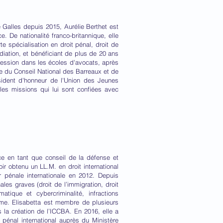
 Galles depuis 2015, Aurélie Berthet est
. De nationalité franco-britannique, elle
rte spécialisation en droit pénal, droit de
édiation, et bénéficiant de plus de 20 ans
ofession dans les écoles d'avocats, après
e du Conseil National des Barreaux et de
ésident d'honneur de l'Union des Jeunes
es missions qui lui sont confiées avec
nce en tant que conseil de la défense et
ir obtenu un LL.M. en droit international
r pénale internationale en 2012. Depuis
les graves (droit de l’immigration, droit
matique et cybercriminalité, infractions
mme. Elisabetta est membre de plusieurs
s la création de l’ICCBA. En 2016, elle a
 pénal international auprès du Ministère