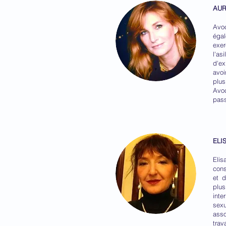
AUR
Avoc
égal
exer
l'as
d'ex
avoi
plus
Avoc
pass
ELI
Elis
cons
et d
plus
inte
sexu
asso
trav