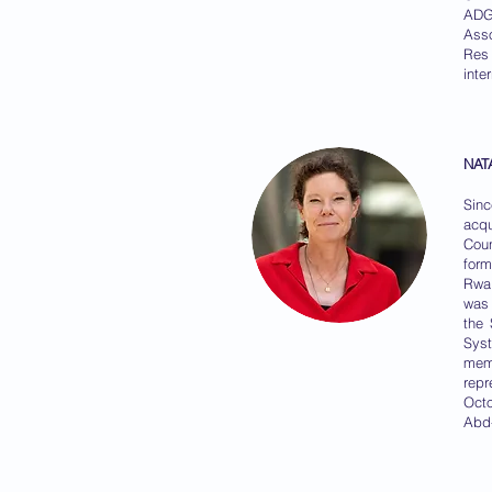
ADG
Asso
Res 
inte
NAT
Sinc
acqu
Coun
form
Rwab
was 
the 
Syst
memb
repr
Octo
Abd-