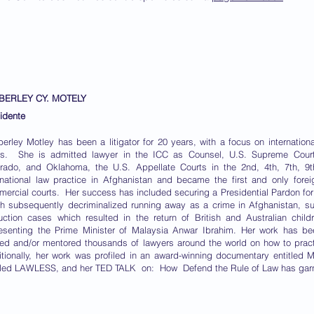
BERLEY CY. MOTELY
idente
erley Motley has been a litigator for 20 years, with a focus on internation
ts. She is admitted lawyer in the ICC as Counsel, U.S. Supreme Court,
rado, and Oklahoma, the U.S. Appellate Courts in the 2nd, 4th, 7th, 9
rnational law practice in Afghanistan and became the first and only foreign
ercial courts. Her success has included securing a Presidential Pardon fo
h subsequently decriminalized running away as a crime in Afghanistan, suc
ction cases which resulted in the return of British and Australian chi
esenting the Prime Minister of Malaysia Anwar Ibrahim. Her work has bee
ned and/or mentored thousands of lawyers around the world on how to practic
tionally, her work was profiled in an award-winning documentary entitle
tled LAWLESS, and her TED TALK on: How Defend the Rule of Law has garner