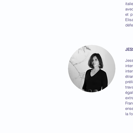
ital
avec
et p
Elis
défe
JES
Jess
inte
inte
étra
prél
trav
égal
extr
Fran
ense
la f