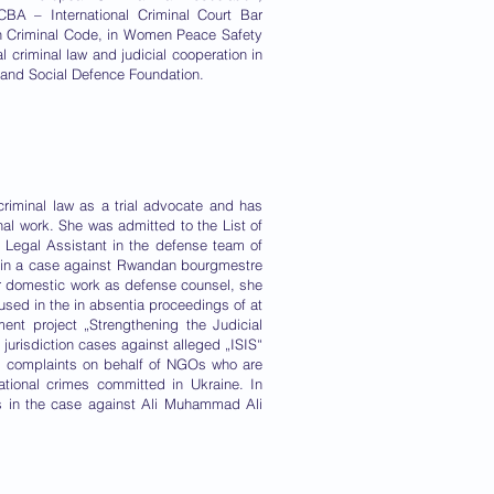
BA – International Criminal Court Bar
ian Criminal Code, in Women Peace Safety
criminal law and judicial cooperation in
on and Social Defence Foundation.
criminal law as a trial advocate and has
nal work. She was admitted to the List of
 Legal Assistant in the defense team of
 in a case against Rwandan bourgmestre
 domestic work as defense counsel, she
used in the in absentia proceedings of at
nt project „Strengthening the Judicial
 jurisdiction cases against alleged „ISIS“
al complaints on behalf of NGOs who are
national crimes committed in Ukraine. In
 in the case against Ali Muhammad Ali