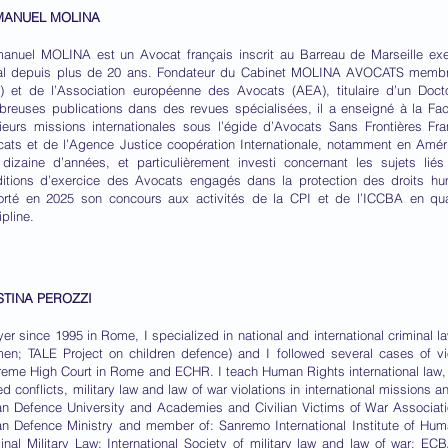
ANUEL MOLINA
nuel MOLINA est un Avocat français inscrit au Barreau de Marseille exer
al depuis plus de 20 ans. Fondateur du Cabinet MOLINA AVOCATS membre 
) et de l’Association européenne des Avocats (AEA), titulaire d’un Doct
reuses publications dans des revues spécialisées, il a enseigné à la Facul
ieurs missions internationales sous l’égide d’Avocats Sans Frontières Fra
ats et de l’Agence Justice coopération Internationale, notamment en Amé
dizaine d’années, et particulièrement investi concernant les sujets liés
itions d’exercice des Avocats engagés dans la protection des droits hum
orté en 2025 son concours aux activités de la CPI et de l’ICCBA en q
ipline.
STINA PEROZZI
er since 1995 in Rome, I specialized in national and international criminal
n; TALE Project on children defence) and I followed several cases of vi
eme High Court in Rome and ECHR. I teach Human Rights international law, i
d conflicts, military law and law of war violations in international missions a
ian Defence University and Academies and Civilian Victims of War Associatio
ian Defence Ministry and member of: Sanremo International Institute of H
inal Military Law; International Society of military law and law of war; E