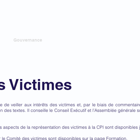
du Barreau près la Cour
ationale
n
Gouvernance
Nouvelles
Formation
Points 
s Victimes
e de veiller aux intérêts des victimes et, par le biais de comment
n des textes. Il conseille le Conseil Exécutif et l’Assemblée générale s
ts aspects de la représentation des victimes à la CPI sont disponibles
 le Comité des victimes sont disponibles sur la
page Formation
.