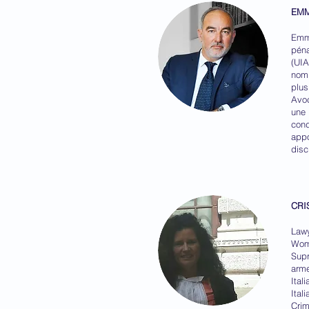
EMM
Emma
pén
(UIA
nomb
plus
Avoc
une 
cond
app
disc
CRI
Lawy
Wome
Supr
arme
Ital
Ital
Crim