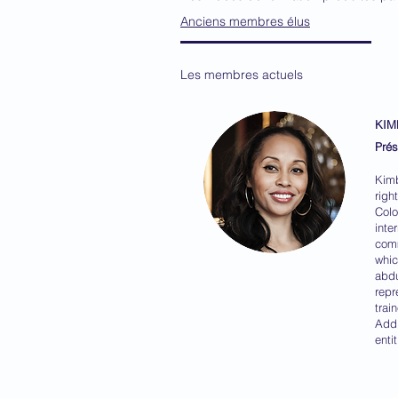
Anciens membres élus
Les membres actuels
KIM
Prés
Kimb
righ
Colo
inte
comm
whic
abdu
repr
trai
Addi
enti