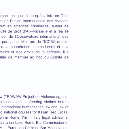
çant en qualité de spécialiste en Droit
de l’Union Internationale des Avocats
orat en sciences criminelles, auteur de
té de droit d’Aix-Marseille et a réalisé
nce, de l’Observatoire international des
rique Latine. Membre de l’ICCBA depuis
 à la coopération internationale et aux
ains et des droits de la défense, il a
ualité de membre ad hoc du Comité de
 law (TRAWAW Project on Violence against
olence crimes defending victims before
nternational humanitarian law and law of
nd national courses for Italian Red Cross,
n in Rome. I’m military legal advisor at
umanitarian Law; Rome Bar Commission of
CBA – European Criminal Bar Association;