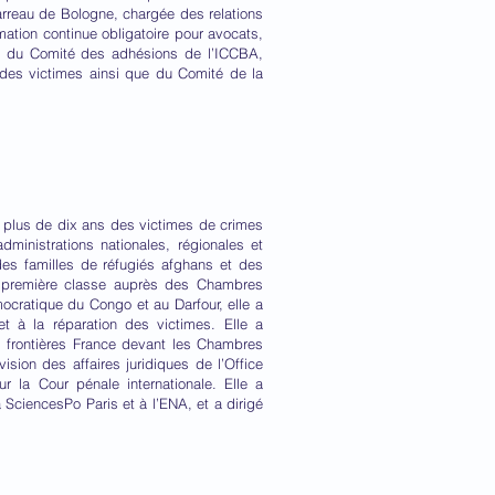
Barreau de Bologne, chargée des relations
ation continue obligatoire pour avocats,
te du Comité des adhésions de l’ICCBA,
des victimes ainsi que du Comité de la
s plus de dix ans des victimes de crimes
dministrations nationales, régionales et
 des familles de réfugiés afghans et des
e première classe auprès des Chambres
mocratique du Congo et au Darfour, elle a
 et à la réparation des victimes. Elle a
s frontières France devant les Chambres
sion des affaires juridiques de l’Office
ur la Cour pénale internationale. Elle a
à SciencesPo Paris et à l’ENA, et a dirigé