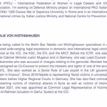
I /FIFCJ – International Federation of Women in Legal Careers and ICC
ciation. I’m working on Defence Ministry project on International PKO Ital
ONU 1325 Course Net of Sapienza University in Rome and in an international 
rnational crimes by Italian Justice Ministry and National Centre for Preventi
ALIE VON WISTINGHAUSEN
e being called to the Berlin Bar, Natalie von Wistinghausen specialises in 
ired wide-ranging legal experience in domestic and international legal crimi
sel at the ICC, the KSC, the STL and the MICT. Before the ICTR, she was
er Cabinet Minister Justin Mugenzi and in Germany, she was Lead Counsel
ukombe who was accused of charges relating to the genocide. Besides her
assigned as Co-Counsel to protect the interests and rights of one of the acc
STL. She also worked as a Senior Rule of Law expert in the UK governme
em in Kosovo“. Since 2019 Natalie is representing Yazidi victims in universal
ers before Higher Regional Courts in Germany. She has also filed crimin
esenting victims of chemical attacks in Syria as well as victims of inter
ber 2021, she was appointed as Common Legal Representative of Victims
Al-Rahman (situation in Darfur, Sudan) at the ICC.