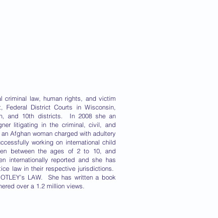
al criminal law, human rights, and victim
 Federal District Courts in Wisconsin,
th, and 10th districts. In 2008 she an
er litigating in the criminal, civil, and
r an Afghan woman charged with adultery
cessfully working on international child
ldren between the ages of 2 to 10, and
n internationally reported and she has
e law in their respective jurisdictions.
d MOTLEY’s LAW. She has written a book
ed over a 1.2 million views.