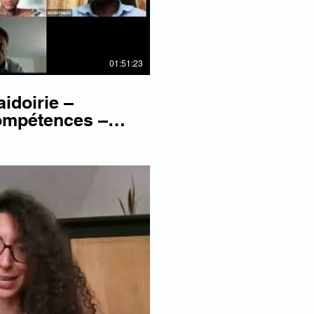
01:51:23
aidoirie –
ompétences –
re la vidéo