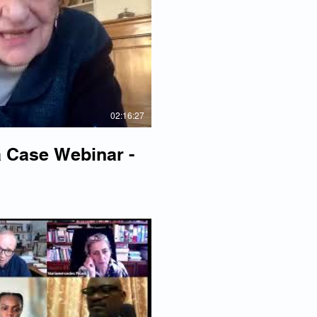
re la vidéo
02:16:27
 Case Webinar -
re la vidéo