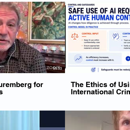
Lire la vidéo
Li
55:53
uremberg for
The Ethics of Usi
s
International Cri
Webinar - May 2