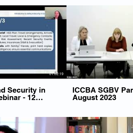
Lire la vidéo
Li
01:02:19
d Security in
ICCBA SGBV Pane
binar - 12
August 2023