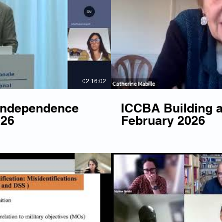
Lire la vidéo
Li
02:16:02
 Independence
ICCBA Building a
026
February 2026
Lire la vidéo
Li