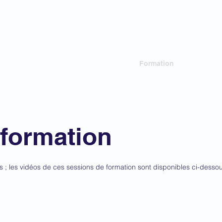
du Barreau près la Cour
ationale
n
Gouvernance
Nouvelles
Formation
Points 
 formation
s ; les vidéos de ces sessions de formation sont disponibles ci-dessou