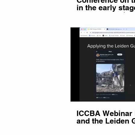
Conference on th
in the early stag
proceedings | S
ICCBA Webinar D
and the Leiden G
ICC