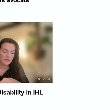
es avocats
re la vidéo
01:04:25
sability in IHL