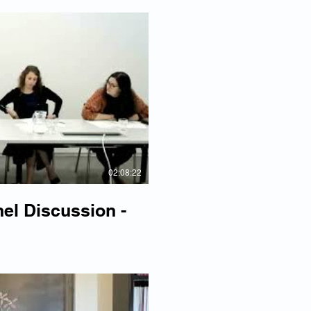
re la vidéo
02:08:22
l Discussion -