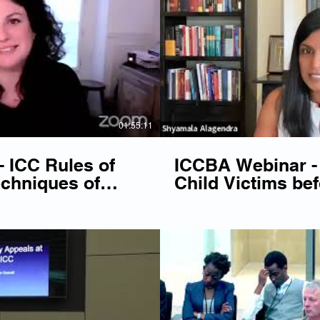
Lire la vidéo
Li
01:55:11
 ICC Rules of
ICCBA Webinar -
chniques of
Child Victims bef
ion
Lire la vidéo
Li