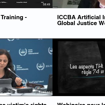
58:49
Training -
ICCBA Artificial I
Global Justice W
Lire la vidéo
Li
01:49:11