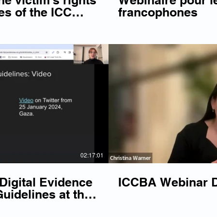
e victim's rights
Webinaire pour l
es of the ICC
francophones
top the backslide
Lire la vidéo
Li
02:17:01
igital Evidence
ICCBA Webinar Di
uidelines at the