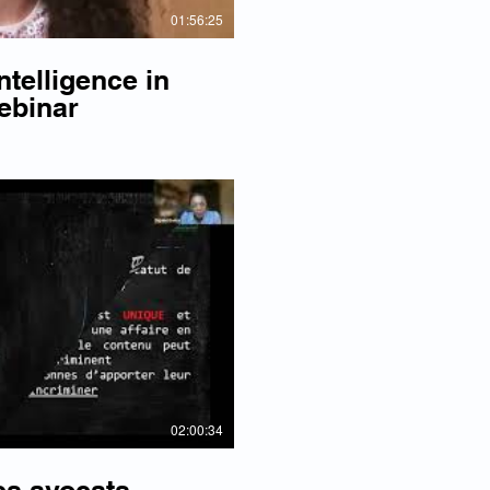
01:56:25
ntelligence in
ebinar
re la vidéo
02:00:34