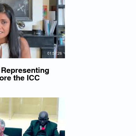
re la vidéo
01:57:26
 Representing
ore the ICC
re la vidéo