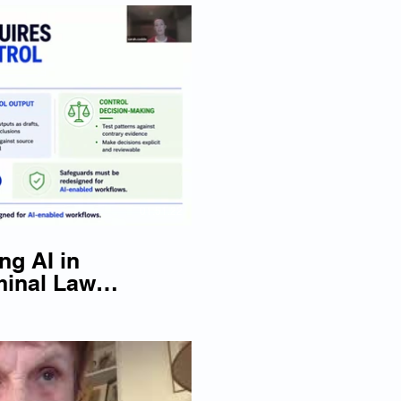
re la vidéo
01:51:22
ng AI in
minal Law
026