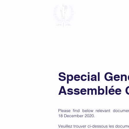
Association 
Pénale Intern
Accueil
à propos
Adhésio
Special Gen
Assemblée G
Please find below relevant documen
18 December 2020.
Veuillez trouver ci-dessous les docume