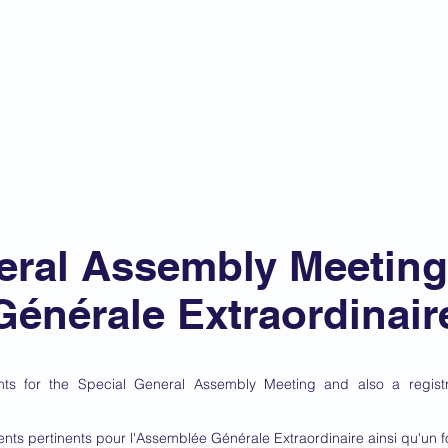
du Barreau près la Cour
ationale
n
Gouvernance
Nouvelles
Formation
Points 
eral Assembly Meeting
énérale Extraordinair
ts for the Special General Assembly Meeting and also a registr
nts pertinents pour l'Assemblée Générale Extraordinaire ainsi qu'un for