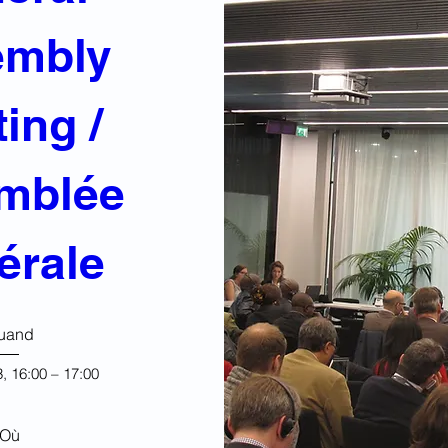
mbly 
ing / 
mblée 
érale
uand
, 16:00 – 17:00
Où