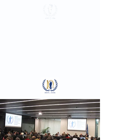
Association du
Barreau près la
Cour Pénale
Internationale
Se connecter