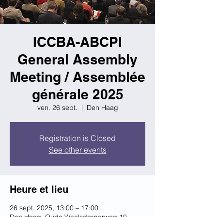
ICCBA-ABCPI
General Assembly
Meeting / Assemblée
générale 2025
ven. 26 sept.
  |  
Den Haag
Registration is Closed
See other events
Heure et lieu
26 sept. 2025, 13:00 – 17:00