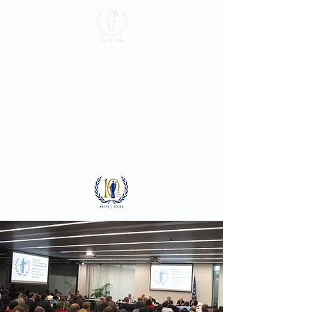
Association du
Barreau près la
Cour Pénale
Internationale
Se connecter