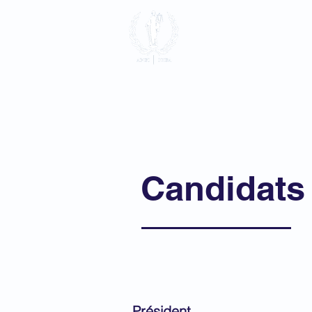
Association 
Pénale Intern
Accueil
à propos
Adhésio
Candidats
Président