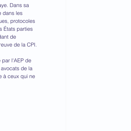
aye. Dans sa 
e dans les 
ues, protocoles 
 États parties 
dant de 
reuve de la CPI.
 par l'AEP de 
 avocats de la 
e à ceux qui ne 