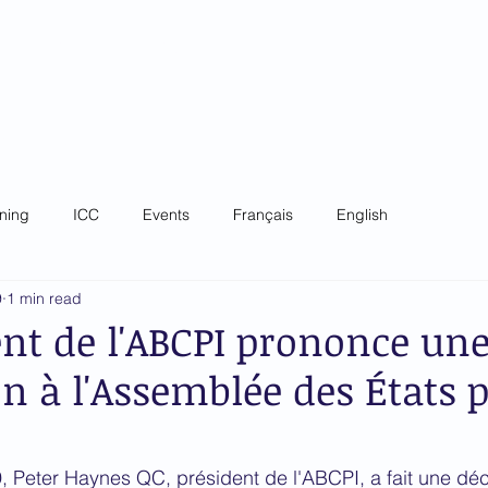
 Criminal Court Bar
ip
Governance
News
Training
Focal Poin
ining
ICC
Events
Français
English
9
1 min read
ent de l'ABCPI prononce un
n à l'Assemblée des États p
Peter Haynes QC, président de l'ABCPI, a fait une décl