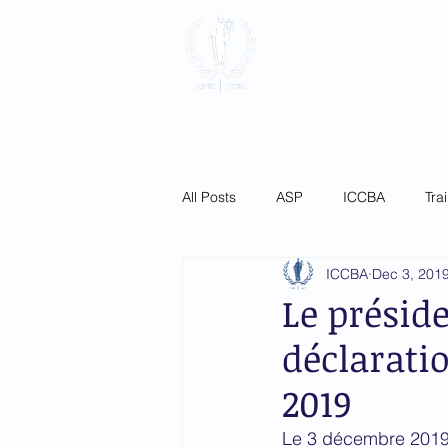
International
Association
Home
About
Membersh
All Posts
ASP
ICCBA
Tra
ICCBA
Dec 3, 201
Le présid
déclaratio
2019
Le 3 décembre 2019, 