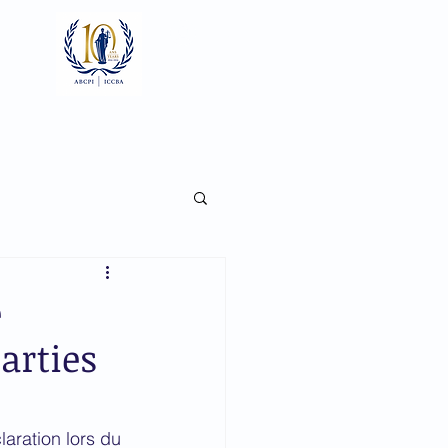
Log In
ts
Documents
Gallery
e
arties
aration lors du 