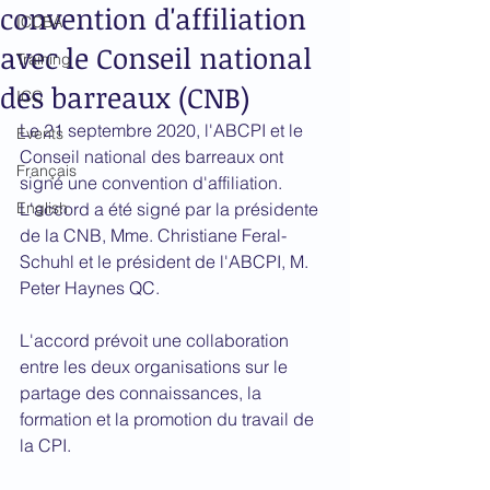
convention d'affiliation
ICCBA
avec le Conseil national
Training
des barreaux (CNB)
ICC
Le 21 septembre 2020, l'ABCPI et le 
Events
Conseil national des barreaux ont 
Français
signé une convention d'affiliation. 
English
L'accord a été signé par la présidente 
de la CNB, Mme. Christiane Feral-
Schuhl et le président de l'ABCPI, M. 
Peter Haynes QC.
L'accord prévoit une collaboration 
entre les deux organisations sur le 
partage des connaissances, la 
formation et la promotion du travail de 
la CPI.