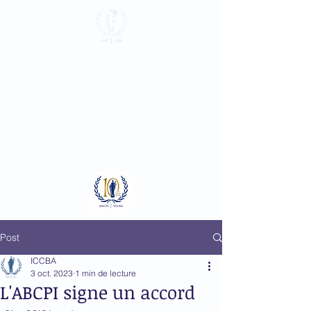
Association du
Barreau près la
Cour Pénale
Internationale
Se connecter
Post
ICCBA
3 oct. 2023
1 min de lecture
L'ABCPI signe un accord