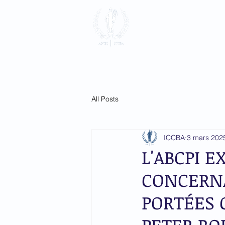
Association 
Pénale Intern
Accueil
à propos
Adhésio
All Posts
ICCBA
3 mars 202
L'ABCPI 
CONCERNA
PORTÉES 
PETER RO