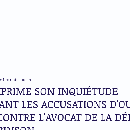
du Barreau près la Cour
ationale
n
Gouvernance
Nouvelles
Formation
Points 
5
1 min de lecture
EXPRIME SON INQUIÉTUDE
NT LES ACCUSATIONS D'O
CONTRE L'AVOCAT DE LA D
BINSON