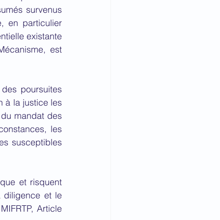
sumés survenus 
 en particulier 
ielle existante 
écanisme, est 
des poursuites 
à la justice les 
t du mandat des 
constances, les 
es susceptibles 
ue et risquent 
iligence et le 
IFRTP, Article 